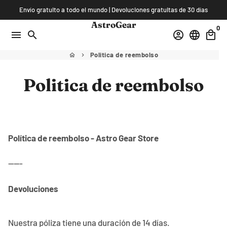
Ir
Envío gratuito a todo el mundo | Devoluciones gratuitas de 30 días
directamente
AstroGear
0
al
menu
search
account_circle
language
local_mall
contenido
Politica de reembolso
home
keyboard_arrow_right
Politica de reembolso
Política de reembolso - Astro Gear Store
-----
Devoluciones
Nuestra póliza tiene una duración de 14 días.