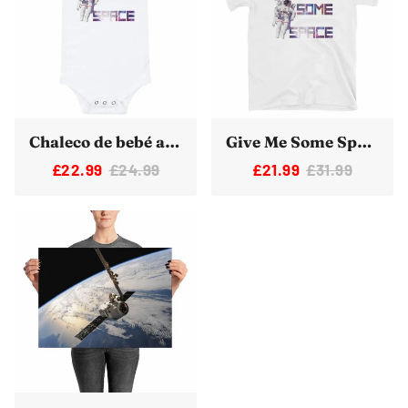
Chaleco de bebé astronauta Give Me Some Space Vest
Give Me Some Space Camiseta divertida de astronauta
£22.99
£24.99
£21.99
£31.99