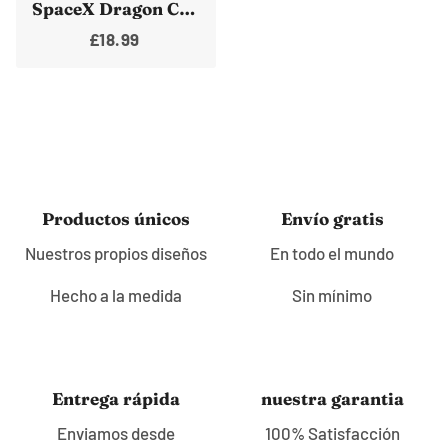
SpaceX Dragon Capsule *Póster* Estación espacial internacional sobre la Tierra
£18.99
lealtad
lea
Productos únicos
Envío gratis
Nuestros propios diseños
En todo el mundo
Hecho a la medida
Sin mínimo
lealtad
lea
Entrega rápida
nuestra garantia
Enviamos desde
100% Satisfacción