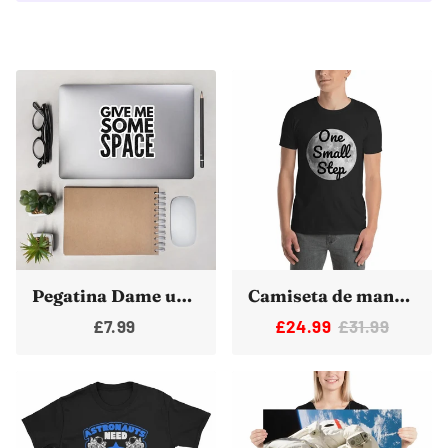
Pegatina Dame un poco de espacio exterior astronauta ciencia pegatinas coche parachoques calcomanía
Camiseta de manga corta One Small Step Moon
£7.99
£24.99
£31.99