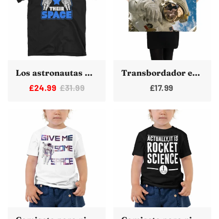
Los astronautas necesitan su camiseta del transbordador espacial gráfico espacial
Transbordador espacial Astronauta sobre la Tierra Póster Discovery Space Walk
£24.99
£31.99
£17.99