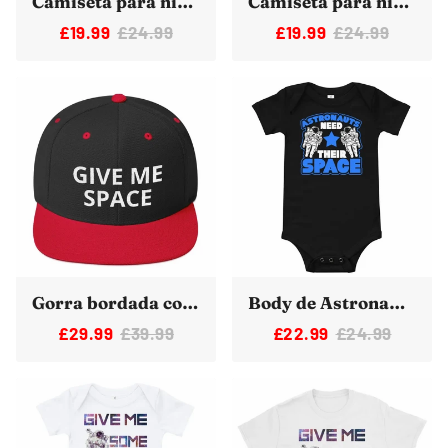
Camiseta para niños pequeños de 2 a 5 años Dame algo de espacio Astronauta divertido Manga corta
Camiseta para niños pequeños de 2 a 5 años, en realidad es ciencia espacial, espacio divertido, manga corta para niños
£19.99
£24.99
£19.99
£24.99
Gorra bordada con gorra de astronauta divertido Give Me Space
Body de Astronauta y Body para Bebé - Rosa, Azul, Negro
£29.99
£39.99
£22.99
£24.99