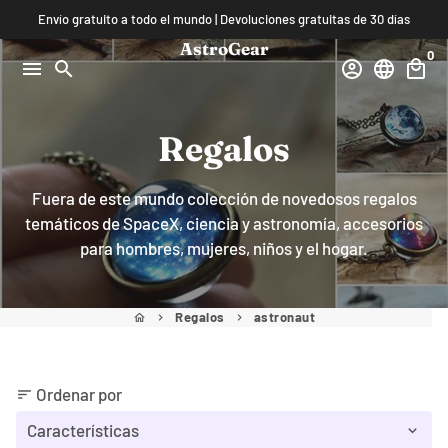
Ir
Envío gratuito a todo el mundo | Devoluciones gratuitas de 30 días
directamente
AstroGear
0
al
menu
search
account_circle
language
local_mall
contenido
Regalos
Fuera de este mundo colección de novedosos regalos
temáticos de SpaceX, ciencia y astronomía, accesorios
para hombres, mujeres, niños y el hogar.
Regalos
astronaut
home
keyboard_arrow_right
keyboard_arrow_right
Ordenar por
sort