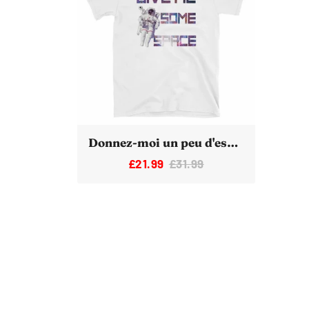
Donnez-moi un peu d'espace T-shirt drôle d'astronaute
£21.99
£31.99
loyau