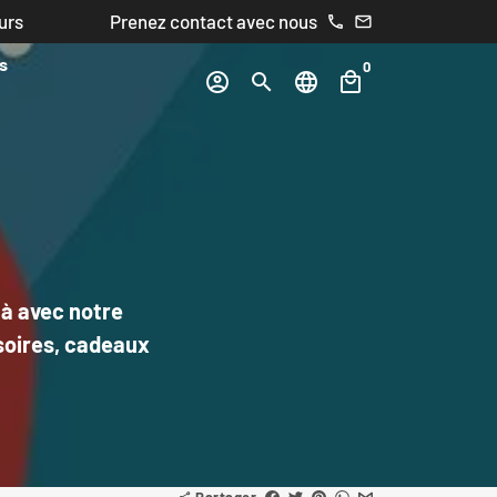
urs
Prenez contact avec nous
phone
email
s
0
account_circle
search
language
local_mall
là avec notre
soires, cadeaux