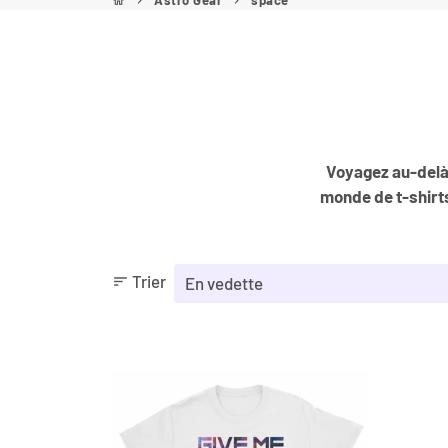
Astro Gear
space
home
keyboard_arrow_right
keyboard_arrow_right
Voyagez au-delà 
monde de t-shirt
Trier
sort