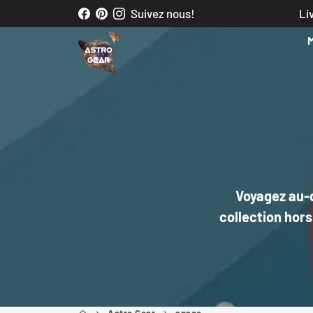
Passer
Suivez nous!
Li
au
contenu
Voyagez au-d
collection hor