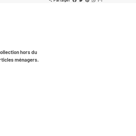
Partager
share
ollection hors du
rticles ménagers.